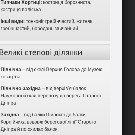
Типчаки Хортиці:
костриця борозниста,
костриця валіська
Інші види:
тонконіг гребінчастий, житняк
гребінчастий, бородань звичайний
Великі степові ділянки
Північна
– від скелі Верхня Голова до Музею
козацтва
Північно-західна
– від верхів'я балок
Наумової й біля перевозу до берега Старого
Дніпра
Західна
– від балки Широкої до балки
Корнійчиха вздовж берегової лінії Старого
Дніпра й по схилах балок