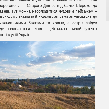
ерегової лінії Старого Дніпра від балки Широкої до
лавнів. Тут можна насолодитися чудовим пейзажем –
 високими травами й польовими квітами тягнеться до
 мальовничими балками та ярами, а острів звідси
 де починаються плавні. Цей мальовничий куточок
ті в усій Україні.