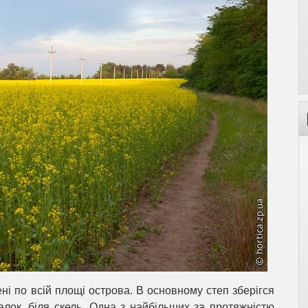
ні по всій площі острова. В основному степ зберігся
 балок, біля скель. Одна з найбільших за протяжністю