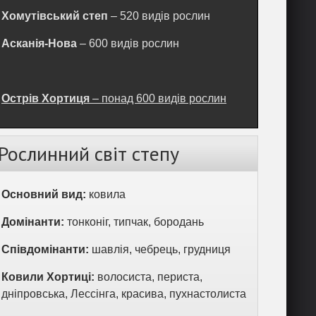
Хомутівський степ
– 520 видів рослин
Асканія-Нова
– 600 видів рослин
Острів Хортиця
– понад 600 видів рослин
Рослинний світ степу
Основний вид:
ковила
Домінанти:
тонконіг, типчак, бородань
Співдомінанти:
шавлія, чебрець, грудниця
Ковили Хортиці:
волосиста, периста,
дніпровська, Лессінга, красива, пухнастолиста