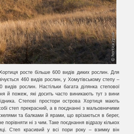
 Хортиця росте більше 600 видів диких рослин. Для
лічується 460 видів рослин, у Хомутівському степу –
0 видів рослин. Настільки багата ділянка степової
ня й пожеж, які досить часто виникають тут з вини
ідника. Степові простори острова Хортиця мають
собі степ прекрасний, а в поєднанні з мальовничими
келями та балками й ярами, що врізаються в берег,
е порівняти ні з чим. Таке поєднання відразу кількох
ці. Степ красивий у всі пори року – взимку він