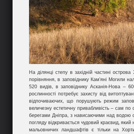
На ділянці степу в західній частині острова
порівняння, в заповіднику Кам'яні Могили на
520 видів, в заповіднику Асканія-Нова – 60
рослинності потребує захисту від витоптуван
відпочиваючих, що порушують режим запов
величезну естетичну привабливість – сам по 
берегами Дніпра, з нависаючими над водою с
погляду відкривається чудовий краєвид, який н
мальовничих ландшафтів є тільки на Хорти