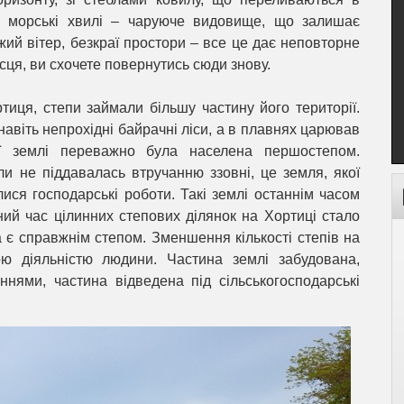
як морські хвилі – чаруюче видовище, що залишає
жий вітер, безкраї простори – все це дає неповторне
ісця, ви схочете повернутись сюди знову.
иця, степи займали більшу частину його території.
 навіть непрохідні байрачні ліси, а в плавнях царював
ої землі переважно була населена першостепом.
 не піддавалась втручанню ззовні, це земля, якої
елися господарські роботи. Такі землі останнім часом
аний час цілинних степових ділянок на Хортиці стало
а є справжнім степом. Зменшення кількості степів на
ою діяльністю людини. Частина землі забудована,
нями, частина відведена під сільськогосподарські