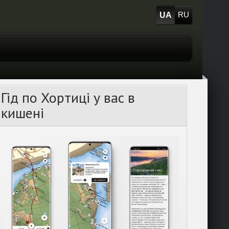
UA
RU
Гід по Хортиці у вас в
кишені