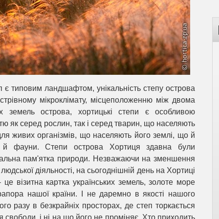
п є типовим ландшафтом, унікальність степу острова
стрівному мікроклімату, місцеположенню між двома
х земель острова, хортицькі степи є особливою
ю як серед рослин, так і серед тварин, що населяють
ля живих організмів, що населяють його землі, що й
и й фауни. Степи острова Хортиця здавна були
альна пам'ятка природи. Незважаючи на зменшення
 людської діяльності, на сьогоднішній день на Хортиці
– це візитна картка українських земель, золоте море
апора нашої країни. І не даремно в якості нашого
го разу в безкрайніх просторах, де степ торкається
я свободи, і ні на що його не проміняє. Хто приходить