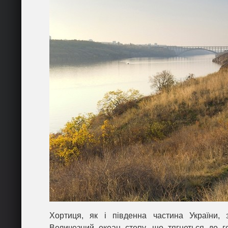
Хортиця, як і південна частина України,
Величезний океан степу, що тягнеться до г