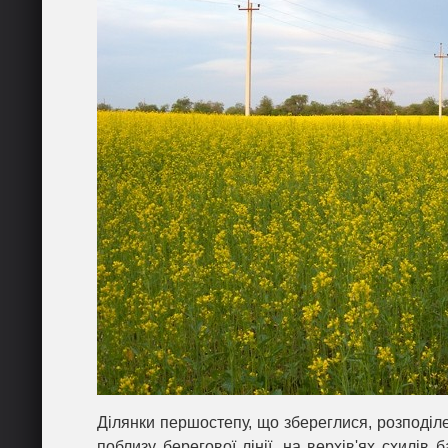
Ділянки першостепу, що збереглися, розподіле
поблизу берегової лінії, на верхів'ях схилів