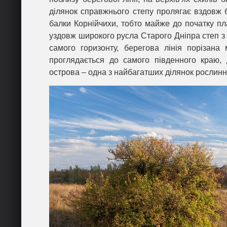
ділянок справжнього степу пролягає вздовж б
балки Корнійчихи, тобто майже до початку п
уздовж широкого русла Старого Дніпра степ з
самого горизонту, берегова лінія порізана
проглядається до самого південного краю,
острова – одна з найбагатших ділянок рослиннос