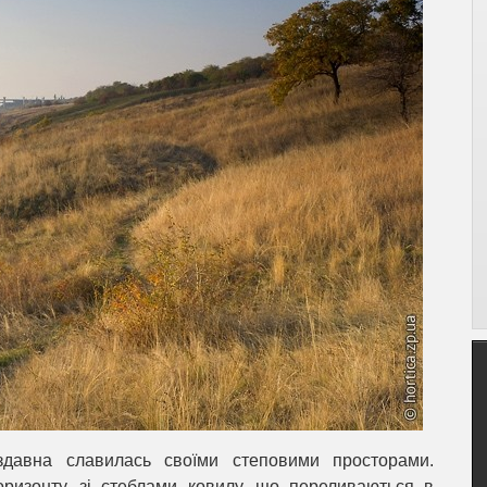
 здавна славилась своїми степовими просторами.
оризонту, зі стеблами ковилу, що переливаються в