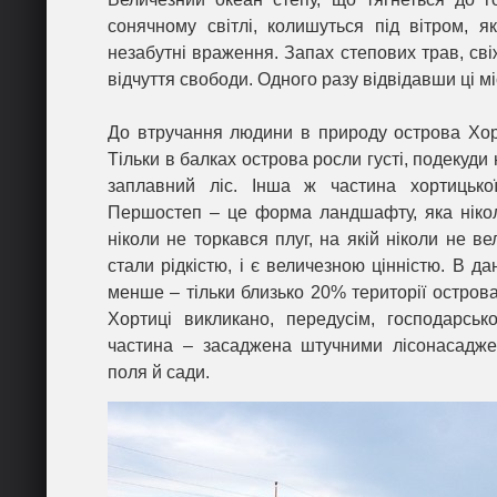
сонячному світлі, колишуться під вітром, 
незабутні враження. Запах степових трав, сві
відчуття свободи. Одного разу відвідавши ці м
До втручання людини в природу острова Хорт
Тільки в балках острова росли густі, подекуди
заплавний ліс. Інша ж частина хортицьк
Першостеп – це форма ландшафту, яка ніколи
ніколи не торкався плуг, на якій ніколи не в
стали рідкістю, і є величезною цінністю. В д
менше – тільки близько 20% території остров
Хортиці викликано, передусім, господарськ
частина – засаджена штучними лісонасаджен
поля й сади.