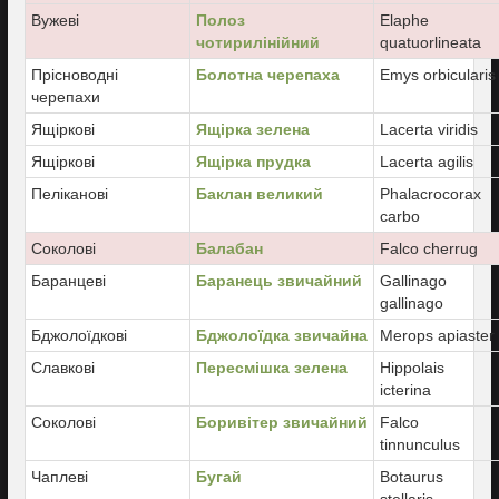
Вужеві
Полоз
Elaphe
чотирилінійний
quatuorlineata
Прісноводні
Болотна черепаха
Emys orbicularis
черепахи
Ящіркові
Ящірка зелена
Lacerta viridis
Ящіркові
Ящірка прудка
Lacerta agilis
Пеліканові
Баклан великий
Phalacrocorax
carbo
Соколові
Балабан
Falco cherrug
Баранцеві
Баранець звичайний
Gallinago
gallinago
Бджолоїдкові
Бджолоїдка звичайна
Merops apiaster
Славкові
Пересмішка зелена
Hippolais
icterina
Соколові
Боривітер звичайний
Falco
tinnunculus
Чаплеві
Бугай
Botaurus