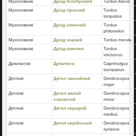
Мухоловкові
Дрізд білобровий
Turdus iliacus
Мухоловкові
Дрізд гірський
Turdus
torquatus
Мухоловкові
Дрізд співочий
Turdus
philomelos
Мухоловкові
Дрізд чорний
Turdus merula
Мухоловкові
Дрізд-омелюх
Turdus
viscivorus
Дрімлюгові
Дрімлюга
Caprimulgus
europaeus
Дятлові
Дятел звичайний
Dendrocopos
major
Дятлові
Дятел малий
Dendrocopos
строкатий
minor
Дятлові
Дятел середній
Dendrocopos
medius
Дятлові
Дятел сирійський
Dendrocopos
syriacus