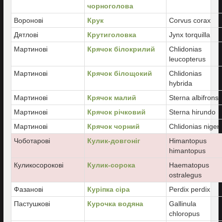
чорноголова
Воронові
Крук
Corvus corax
Дятлові
Крутиголовка
Jynx torquilla
Мартинові
Крячок білокрилий
Chlidonias
leucopterus
Мартинові
Крячок білощокий
Chlidonias
hybrida
Мартинові
Крячок малий
Sterna albifrons
Мартинові
Крячок річковий
Sterna hirundo
Мартинові
Крячок чорний
Chlidonias niger
Чоботарові
Кулик-довгоніг
Himantopus
himantopus
Куликосорокові
Кулик-сорока
Haematopus
ostralegus
Фазанові
Куріпка сіра
Perdix perdix
Пастушкові
Курочка водяна
Gallinula
chloropus