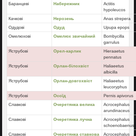
Баранцеві
Набережник
Actitis
hypoleucos
Качкові
Нерозень
Anas strepera
Одудові
Одуд
Upupa epops
Омелюхові
Омелюх звичайний
Bombycilla
garrulus
Яструбові
Орел-карлик
Hieraaetus
pennatus
Яструбові
Орлан-білохвіст
Haliaeetus
albicilla
Яструбові
Орлан-довгохвіст
Haliaeetus
leucoryphus
Яструбові
Осоїд
Pernis apivorus
Славкові
Очеретянка велика
Acrocephalus
arundinaceus
Славкові
Очеретянка лучна
Acrocephalus
schoenobaenus
Славкові
Очеретянка ставкова
Acrocephalus