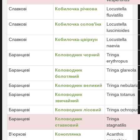
Славкові
Кобилочка річкова
Locustella
fluviatilis
Славкові
Кобилочка солов'їна
Locustella
luscinioides
Славкові
Кобилочка-цвіркун
Locustella
naevia
Баранцеві
Коловодник чорний
Tringa
erythropus
Баранцеві
Коловодник
Tringa glareola
болотяний
Баранцеві
Коловодник великий
Tringa nebularia
Баранцеві
Коловодник
Tringa totanus
звичайний
Баранцеві
Коловодник лісовий
Tringa ochropus
Баранцеві
Коловодник
Tringa
ставковий
stagnatilis
В'юркові
Коноплянка
Acanthis