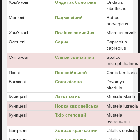
Хом'якові
Ондатра болотяна
Ondatra
zibethicus
Мишеві
Пацюк сірий
Rattus
norvegicus
Хом'якові
Полівка звичайна
Microtus arvalis
Оленеві
Сарна
Capreolus
capreolus
Сліпакові
Сліпак звичайний
Spalax
microphthalmus
Псові
Пес свійський
Canis familiaris
Вовчкові
Соня лісова
Dryomys
nitedula
Куницеві
Ласка мала
Mustela nivalis
Куницеві
Норка європейська
Mustela lutreola
Куницеві
Тхір степовий
Mustela
eversmanni
Вивіркові
Ховрах крапчастий
Citellus suslicus
Вивіркові
Ховрах малий
Citellus