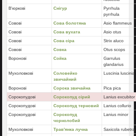
В'юркові
Снігур
Pyrrhula
pyrrhula
Совові
Сова болотяна
Asio flammeus
Совові
Сова вухата
Asio otus
Совові
Сова сіра
Strix aluco
Совові
Совка
Otus scops
Воронові
Сойка
Garrulus
glandarius
Мухоловкові
Соловейко
Luscinia luscinia
звичайний
Воронові
Сорока звичайна
Pica pica
Сорокопудові
Сорокопуд сірий
Lanius excubitor
Сорокопудові
Сорокопуд терновий
Lanius collurio
Сорокопудові
Сорокопуд
Lanius minor
чорнолобий
Мухоловкові
Трав'янка лучна
Saxicola rubetra