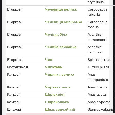
erythrinus
В'юркові
Чечевиця велика
Carpodacus
rubicilla
В'юркові
Чечевиця сибірська
Carpodacus
roseus
В'юркові
Чечітка біла
Acanthis
hornemanni
В'юркові
Чечітка звичайна
Acanthis
flammea
В'юркові
Чиж
Spinus spinus
Мухоловкові
Чикотень
Turdus pilaris
Качкові
Чирянка велика
Anas
querquedula
Качкові
Чирянка мала
Anas crecca
Качкові
Шилохвіст
Anas acuta
Качкові
Широконіска
Anas clypeata
Шпакові
Шпак звичайний
Sturnus vulgaris