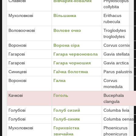
Славкові
Вівчарик-ковалик
Phylloscopus
collybita
Мухоловкові
Вільшанка
Erithacus
rubecula
Воловоочкові
Волове очко
Troglodytes
troglodytes
Воронові
Ворона сіра
Corvus cornix
Гагарові
Гагара червоновола
Gavia stellata
Гагарові
Гагара чорношия
Gavia arctica
Синицеві
Гаїчка болотяна
Parus palustris
Воронові
Галка
Corvus
monedula
Качкові
Гоголь
Bucephala
clangula
Голубові
Голуб сизий
Columba livia
Голубові
Голуб-синяк
Columba oenas
Мухоловкові
Горихвістка
Phoenicurus
звичайна
phoenicurus