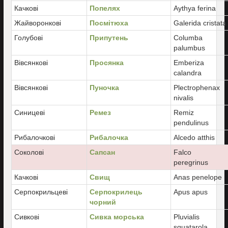
Качкові
Попелях
Aythya ferina
Жайворонкові
Посмітюха
Galerida cristata
Голубові
Припутень
Columba
palumbus
Вівсянкові
Просянка
Emberiza
calandra
Вівсянкові
Пуночка
Plectrophenax
nivalis
Синицеві
Ремез
Remiz
pendulinus
Рибалочкові
Рибалочка
Alcedo atthis
Соколові
Сапсан
Falco
peregrinus
Качкові
Свищ
Anas penelope
Серпокрильцеві
Серпокрилець
Apus apus
чорний
Сивкові
Сивка морська
Pluvialis
squatarola