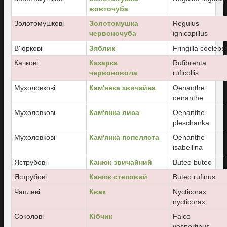
жовточуба
Золотомушкові
Золотомушка
Regulus
червоночуба
ignicapillus
В'юркові
Зяблик
Fringilla coelebs
Качкові
Казарка
Rufibrenta
червоновола
ruficollis
Мухоловкові
Кам'янка звичайна
Oenanthe
oenanthe
Мухоловкові
Кам'янка лиса
Oenanthe
pleschanka
Мухоловкові
Кам'янка попеляста
Oenanthe
isabellina
Яструбові
Канюк звичайний
Buteo buteo
Яструбові
Канюк степовий
Buteo rufinus
Чаплеві
Квак
Nycticorax
nycticorax
Соколові
Кібчик
Falco
vespertinus