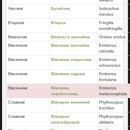
stellaris
Чаплеві
Бугайчик
Ixobrychus
minutus
В'юркові
В'юрок
Fringilla
montifringilla
Вивільгові
Вивільга звичайна
Oriolus oriolus
Вівсянкові
Вівсянка звичайна
Emberiza
citrinella
Вівсянкові
Вівсянка очеретяна
Emberiza
schoeniclus
Вівсянкові
Вівсянка садова
Emberiza
hortulana
Вівсянкові
Вівсянка
Emberiza
чорноголова
melanocephala
Славкові
Вівчарик весняний
Phylloscopus
trochilus
Славкові
Вівчарик
Phylloscopus
жовтобровий
sibilatrix