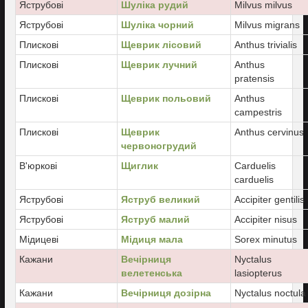
Яструбові
Шуліка рудий
Milvus milvus
Яструбові
Шуліка чорний
Milvus migrans
Плискові
Щеврик лісовий
Anthus trivialis
Плискові
Щеврик лучний
Anthus
pratensis
Плискові
Щеврик польовий
Anthus
campestris
Плискові
Щеврик
Anthus cervinus
червоногрудий
В'юркові
Щиглик
Carduelis
carduelis
Яструбові
Яструб великий
Accipiter gentilis
Яструбові
Яструб малий
Accipiter nisus
Мідицеві
Мідиця мала
Sorex minutus
Кажани
Вечірниця
Nyctalus
велетенська
lasiopterus
Кажани
Вечірниця дозірна
Nyctalus noctula