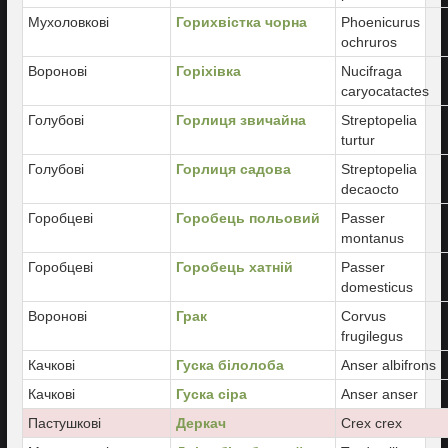
Мухоловкові
Горихвістка чорна
Phoenicurus
ochruros
Воронові
Горіхівка
Nucifraga
caryocatactes
Голубові
Горлиця звичайна
Streptopelia
turtur
Голубові
Горлиця садова
Streptopelia
decaocto
Горобцеві
Горобець польовий
Passer
montanus
Горобцеві
Горобець хатній
Passer
domesticus
Воронові
Грак
Corvus
frugilegus
Качкові
Гуска білолоба
Anser albifrons
Качкові
Гуска сіра
Anser anser
Пастушкові
Деркач
Crex crex