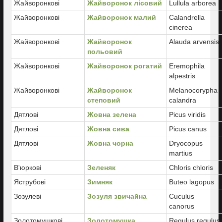
Жайворонкові
Жайворонок лісовий
Lullula arborea
Жайворонкові
Жайворонок малий
Calandrella
cinerea
Жайворонкові
Жайворонок
Alauda arvensis
польовий
Жайворонкові
Жайворонок рогатий
Eremophila
alpestris
Жайворонкові
Жайворонок
Melanocorypha
степовий
calandra
Дятлові
Жовна зелена
Picus viridis
Дятлові
Жовна сива
Picus canus
Дятлові
Жовна чорна
Dryocopus
martius
В'юркові
Зеленяк
Chloris chloris
Яструбові
Зимняк
Buteo lagopus
Зозулеві
Зозуля звичайна
Cuculus
canorus
Золотомушкові
Золотомушка
Regulus regulus