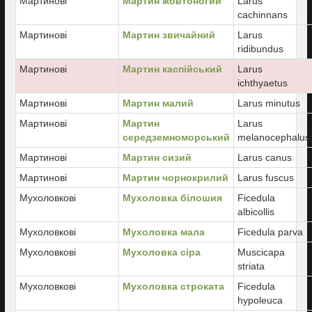
Мартинові
Мартин жовтоногий
Larus
cachinnans
Мартинові
Мартин звичайний
Larus
ridibundus
Мартинові
Мартин каспійський
Larus
ichthyaetus
Мартинові
Мартин малий
Larus minutus
Мартинові
Мартин
Larus
середземноморський
melanocephalus
Мартинові
Мартин сизий
Larus canus
Мартинові
Мартин чорнокрилий
Larus fuscus
Мухоловкові
Мухоловка білошия
Ficedula
albicollis
Мухоловкові
Мухоловка мала
Ficedula parva
Мухоловкові
Мухоловка сіра
Muscicapa
striata
Мухоловкові
Мухоловка строката
Ficedula
hypoleuca