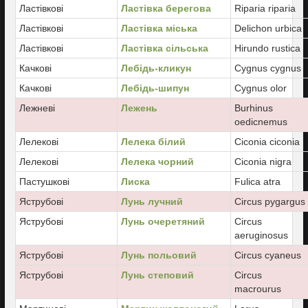
Ластівкові
Ластівка берегова
Riparia riparia
Ластівкові
Ластівка міська
Delichon urbica
Ластівкові
Ластівка сільська
Hirundo rustica
Качкові
Лебідь-кликун
Cygnus cygnus
Качкові
Лебідь-шипун
Cygnus olor
Лежневі
Лежень
Burhinus
oedicnemus
Лелекові
Лелека білий
Ciconia ciconia
Лелекові
Лелека чорний
Ciconia nigra
Пастушкові
Лиска
Fulica atra
Яструбові
Лунь лучний
Circus pygargus
Яструбові
Лунь очеретяний
Circus
aeruginosus
Яструбові
Лунь польовий
Circus cyaneus
Яструбові
Лунь степовий
Circus
macrourus