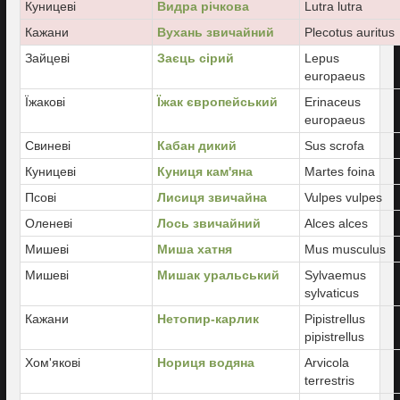
Куницеві
Видра річкова
Lutra lutra
Кажани
Вухань звичайний
Plecotus auritus
Зайцеві
Заєць сірий
Lepus
europaeus
Їжакові
Їжак європейський
Erinaceus
europaeus
Свиневі
Кабан дикий
Sus scrofa
Куницеві
Куниця кам'яна
Martes foina
Псові
Лисиця звичайна
Vulpes vulpes
Оленеві
Лось звичайний
Alces alces
Мишеві
Миша хатня
Mus musculus
Мишеві
Мишак уральський
Sylvaemus
sylvaticus
Кажани
Нетопир-карлик
Pipistrellus
pipistrellus
Хом'якові
Нориця водяна
Arvicola
terrestris