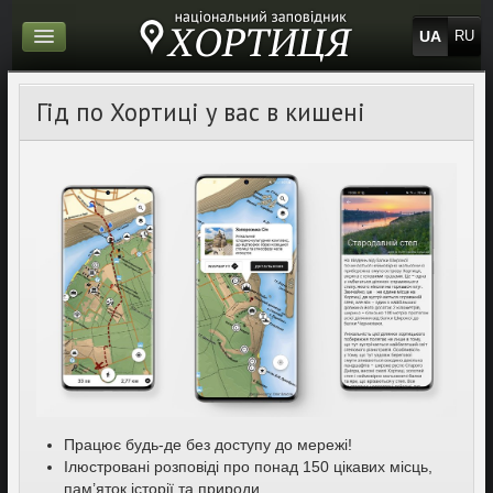
UA
RU
Гід по Хортиці у вас в кишені
Працює будь-де без доступу до мережі!
Ілюстровані розповіді про понад 150 цікавих місць,
пам’яток історії та природи