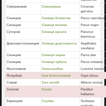
Сиворакшеві
Сиворакша
Coracias
garrulus
Синицеві
Синиця блакитна
Parus caeruleus
Синицеві
Синиця велика
Parus major
Суторові
Синиця вусата
Panurus
biarmicus
Довгохвостосиницеві
Синиця довгохвоста
Aegithalos
caudatus
Синицеві
Синиця чорна
Parus ater
Синицеві
Синиця чубата
Parus cristatus
Мухоловкові
Синьошийка
Luscinia svecica
Яструбові
Сип білоголовий
Gyps fulvus
Совові
Сич хатній
Athene noctua
Скопові
Скопа
Pandion
haliaetus
Баранцеві
Слуква
Scolopax
rusticola