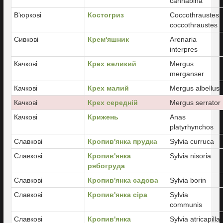
cannabina
В'юркові
Костогриз
Coccothraustes
coccothraustes
Сивкові
Крем'яшник
Arenaria
interpres
Качкові
Крех великий
Mergus
merganser
Качкові
Крех малий
Mergus albellus
Качкові
Крех середній
Mergus serrator
Качкові
Крижень
Anas
platyrhynchos
Славкові
Кропив'янка прудка
Sylvia curruca
Славкові
Кропив'янка
Sylvia nisoria
рябогруда
Славкові
Кропив'янка садова
Sylvia borin
Славкові
Кропив'янка сіра
Sylvia
communis
Славкові
Кропив'янка
Sylvia atricapilla