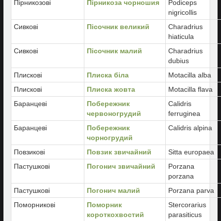
Пірникозові
Пірникоза чорношия
Podiceps
nigricollis
Сивкові
Пісочник великий
Charadrius
hiaticula
Сивкові
Пісочник малий
Charadrius
dubius
Плискові
Плиска біла
Motacilla alba
Плискові
Плиска жовта
Motacilla flava
Баранцеві
Побережник
Calidris
червоногрудий
ferruginea
Баранцеві
Побережник
Calidris alpina
чорногрудий
Повзикові
Повзик звичайний
Sitta europaea
Пастушкові
Погонич звичайний
Porzana
porzana
Пастушкові
Погонич малий
Porzana parva
Поморникові
Поморник
Stercorarius
короткохвостий
parasiticus