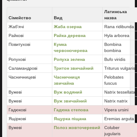
Латинська
Сімейство
Вид
назва
Жаб'ячі
Жаба озерна
Rana ridibunda
Райкові
Райка деревна
Hyla arborea
Повитухові
Кумка
Bombina
червоночерева
bombina
Ропухові
Ропуха зелена
Bufo viridis
Саламандрові
Тритон звичайний
Triturus vulgaris
Часничницеві
Часничниця
Pelobates
звичайна
fuscus
Вужеві
Вуж водяний
Natrix tessellata
Вужеві
Вуж звичайний
Natrix natrix
Гадюкові
Гадюка степова
Vipera ursini
Ящіркові
Ящурка піщана
Eremias arguta
Вужеві
Полоз жовточеревий
Coluber
jugularis