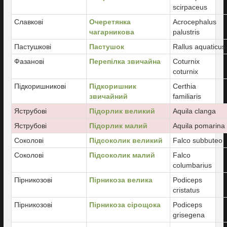
scirpaceus
Славкові
Очеретянка
Acrocephalus
чагарникова
palustris
Пастушкові
Пастушок
Rallus aquaticus
Фазанові
Перепілка звичайна
Coturnix
coturnix
Підкоришникові
Підкоришник
Certhia
звичайний
familiaris
Яструбові
Підорлик великий
Aquila clanga
Яструбові
Підорлик малий
Aquila pomarina
Соколові
Підсоколик великий
Falco subbuteo
Соколові
Підсоколик малий
Falco
columbarius
Пірникозові
Пірникоза велика
Podiceps
cristatus
Пірникозові
Пірникоза сірощока
Podiceps
grisegena