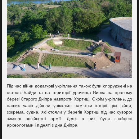
Під час війни додаткові укріплення також були споруджені на
острові Байди та на території урочища Вирва на правому
березі Старого Дніпра навпроти Хортиці. Окрім укріплень, до
наших часів дійшли унікальні пам'ятки історії цієї війни,
зокрема, судна, які стояли у берегів Хортиці під час суворої
зимівлі російської армії. Деякі з них були знайдені
археологами і підняті з дна Дніпра.