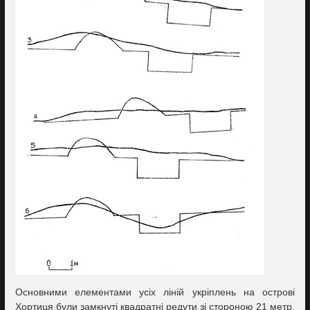
Основними елементами усіх ліній укріплень на острові
Хортиця були замкнуті квадратні редути зі стороною 21 метр,