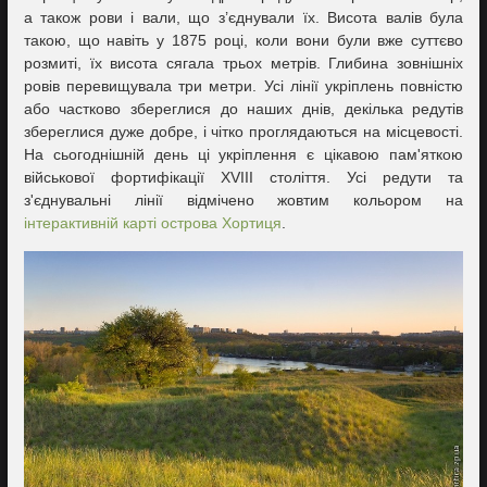
а також рови і вали, що з’єднували їх. Висота валів була
такою, що навіть у 1875 році, коли вони були вже суттєво
розмиті, їх висота сягала трьох метрів. Глибина зовнішніх
ровів перевищувала три метри. Усі лінії укріплень повністю
або частково збереглися до наших днів, декілька редутів
збереглися дуже добре, і чітко проглядаються на місцевості.
На сьогоднішній день ці укріплення є цікавою пам'яткою
військової фортифікації XVIII століття. Усі редути та
з'єднувальні лінії відмічено жовтим кольором на
інтерактивній карті острова Хортиця
.