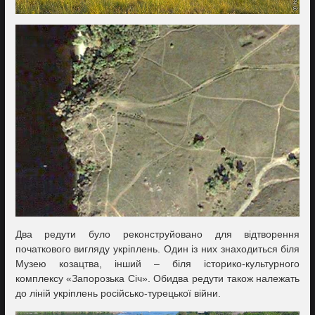
Два редути було реконструйовано для відтворення
початкового вигляду укріплень. Один із них знаходиться біля
Музею козацтва, інший – біля історико-культурного
комплексу «Запорозька Січ». Обидва редути також належать
до ліній укріплень російсько-турецької війни.