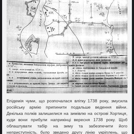
Епідемія чуми, що розпочалася влітку 1738 року, змусила
російську армію припинити подальше ведення війни.
Декілька полків залишилися на зимівлю на острові Хортиця,
куди вони прибули наприкінці вересня 1738 року. Щоб
облаштувати табір на зиму та забезпечити його
неприступність, було зведено другу лінію укріплень, що