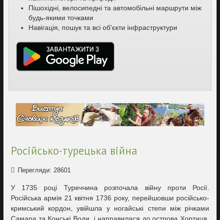
Пішохідні, велосипедні та автомобільні маршрути між
будь-якими точками
Навігація, пошук та всі об’єкти інфраструктури
Російсько-турецька війна
Перегляди: 28601
У 1735 році Туреччина розпочала війну проти Росії.
Російська армія 21 квітня 1736 року, перейшовши російсько-
кримський кордон, увійшла у ногайські степи між річками
Самара та Конські Води, і направилася до острова Хортиця.