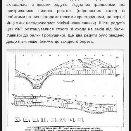
складалася з восьми редутів, з'єднаних траншеями, які
прикривалися низкою рогаток (переносних колод із
набитими на них півтораметровими хрестовинами, на верхні
кінці яких насаджувалися залізні наконечники). Шість редутів
цієї лінії розташувалися строго зі сходу на захід від балки
Ушвивої до балки Громушиної. Ще два редути було зведено
дещо північніше, ближче до західного берега.