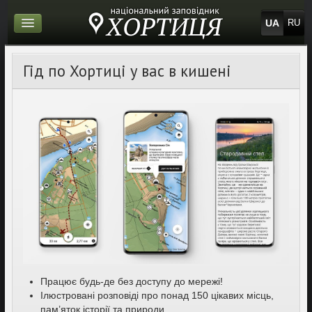
UA
RU
Гід по Хортиці у вас в кишені
Працює будь-де без доступу до мережі!
Ілюстровані розповіді про понад 150 цікавих місць,
пам’яток історії та природи