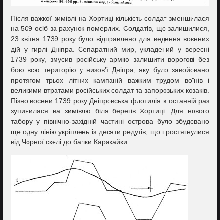
Після важкої зимівлі на Хортиці кількість солдат зменшилася
на 509 осіб за рахунок померлих. Солдатів, що залишилися,
23 квітня 1739 року було відправлено для ведення воєнних
дій у гирлі Дніпра. Сепаратний мир, укладений у вересні
1739 року, змусив російську армію залишити ворогові без
бою всю територію у низов’ї Дніпра, яку було завойовано
протягом трьох літних кампаній важким трудом воїнів і
великими втратами російських солдат та запорозьких козаків.
Пізно восени 1739 року Дніпровська флотилія в останній раз
зупинилася на зимівлю біля берегів Хортиці. Для нового
табору у північно-західній частині острова було збудовано
ще одну лінію укріплень із десяти редутів, що простягнулися
від Чорної скелі до балки Каракайки.