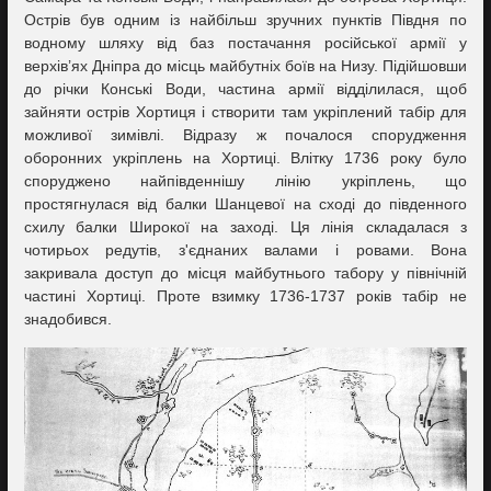
Острів був одним із найбільш зручних пунктів Півдня по
водному шляху від баз постачання російської армії у
верхів’ях Дніпра до місць майбутніх боїв на Низу. Підійшовши
до річки Конські Води, частина армії відділилася, щоб
зайняти острів Хортиця і створити там укріплений табір для
можливої зимівлі. Відразу ж почалося спорудження
оборонних укріплень на Хортиці. Влітку 1736 року було
споруджено найпівденнішу лінію укріплень, що
простягнулася від балки Шанцевої на сході до південного
схилу балки Широкої на заході. Ця лінія складалася з
чотирьох редутів, з'єднаних валами і ровами. Вона
закривала доступ до місця майбутнього табору у північній
частині Хортиці. Проте взимку 1736-1737 років табір не
знадобився.