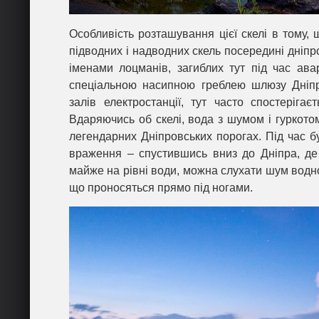
Особливість розташування цієї скелі в тому,
підводних і надводних скель посередині дніпр
іменами лоцманів, загиблих тут під час ава
спеціальною насипною греблею шлюзу Дніп
залів електростанції, тут часто спостерігає
Вдаряючись об скелі, вода з шумом і гуркото
легендарних Дніпровських порогах. Під час б
враження – спустившись вниз до Дніпра, де 
майже на рівні води, можна слухати шум водно
що проносяться прямо під ногами.