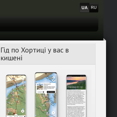
UA
RU
Гід по Хортиці у вас в
кишені