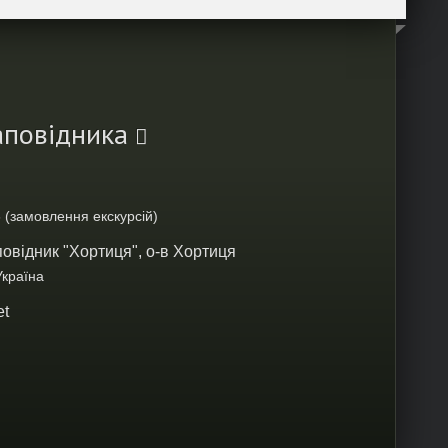
Заповідника
 (замовлення екскурсій)
овідник "Хортиця", о-в Хортиця
Україна
et