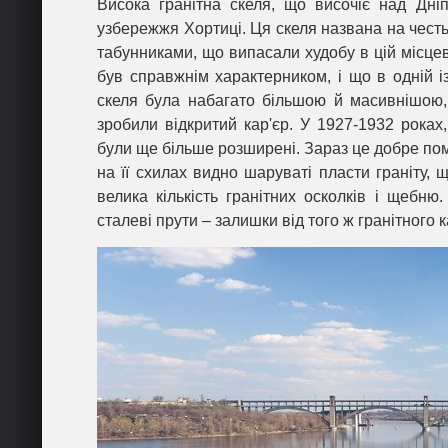
Висока гранітна скеля, що височіє над Дні
узбережжя Хортиці. Ця скеля названа на честь
табунниками, що випасали худобу в цій місце
був справжнім характерником, і що в одній із
скеля була набагато більшою й масивнішою, 
зробили відкритий кар'єр. У 1927-1932 роках,
були ще більше розширені. Зараз це добре поміт
на її схилах видно шаруваті пласти граніту,
велика кількість гранітних осколків і щебню.
сталеві прути – залишки від того ж гранітного к