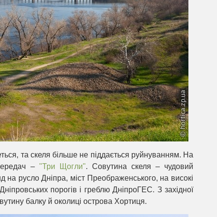
еться, та скеля більше не піддається руйнуванням. На
опередач –
"Три Щогли"
. Совутина скеля – чудовий
д на русло Дніпра, міст Преображенського, на високі
 Дніпровських порогів і греблю ДніпроГЕС. З західної
вутину балку й околиці острова Хортиця.