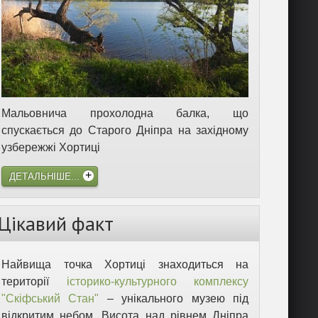
Мальовнича прохолодна балка, що
спускається до Старого Дніпра на західному
узбережжі Хортиці
ДЕТАЛЬНІШЕ...
Цікавий факт
Найвища точка Хортиці знаходиться на
території
історико-культурного комплексу
"Скіфський Стан"
– унікального музею під
відкритим небом. Висота над рівнем Дніпра