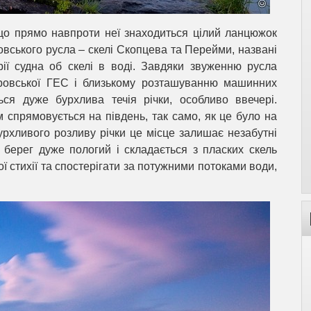
 що прямо навпроти неї знаходиться цілий ланцюжок
овського русла – скелі Скопцева та Перейми, названі
рії судна об скелі в воді. Завдяки звуженню русла
ровської ГЕС і близькому розташуванню машинних
ться дуже бурхлива течія річки, особливо ввечері.
м спрямовується на південь, так само, як це було на
урхливого розливу річки це місце залишає незабутні
берег дуже пологий і складається з пласких скель
ї стихії та спостерігати за потужними потоками води,