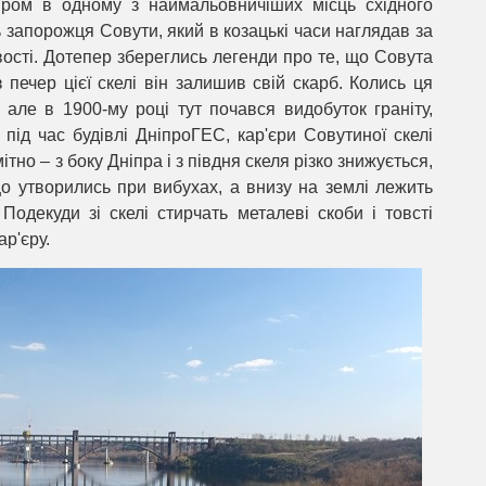
пром в одному з наймальовничіших місць східного
 запорожця Совути, який в козацькі часи наглядав за
вості. Дотепер збереглись легенди про те, що Совута
 печер цієї скелі він залишив свій скарб. Колись ця
але в 1900-му році тут почався видобуток граніту,
 під час будівлі ДніпроГЕС, кар'єри Совутиної скелі
но – з боку Дніпра і з півдня скеля різко знижується,
 що утворились при вибухах, а внизу на землі лежить
 Подекуди зі скелі стирчать металеві скоби і товсті
ар'єру.