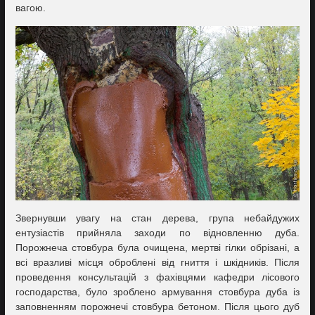
вагою.
Звернувши увагу на стан дерева, група небайдужих
ентузіастів прийняла заходи по відновленню дуба.
Порожнеча стовбура була очищена, мертві гілки обрізані, а
всі вразливі місця оброблені від гниття і шкідників. Після
проведення консультацій з фахівцями кафедри лісового
господарства, було зроблено армування стовбура дуба із
заповненням порожнечі стовбура бетоном. Після цього дуб