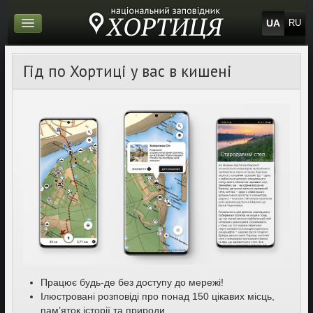
UA
RU
Гід по Хортиці у вас в кишені
Працює будь-де без доступу до мережі!
Ілюстровані розповіді про понад 150 цікавих місць,
пам’яток історії та природи