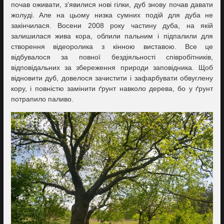
почав оживати, з'явилися нові гілки, дуб знову почав давати
жолуді. Але на цьому низка сумних подій для дуба не
закінчилася. Восени 2008 року частину дуба, на якій
залишилася жива кора, облили пальним і підпалили для
створення відеоролика з кінною виставою. Все це
відбувалося за повної бездіяльності співробітників,
відповідальних за збереження природи заповідника. Щоб
відновити дуб, довелося зачистити і зафарбувати обвуглену
кору, і повністю замінити ґрунт навколо дерева, бо у ґрунт
потрапило паливо.