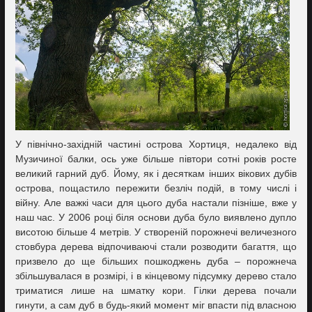
У північно-західній частині острова Хортиця, недалеко від
Музичиної балки, ось уже більше півтори сотні років росте
великий гарний дуб. Йому, як і десяткам інших вікових дубів
острова, пощастило пережити безліч подій, в тому числі і
війну. Але важкі часи для цього дуба настали пізніше, вже у
наш час. У 2006 році біля основи дуба було виявлено дупло
висотою більше 4 метрів. У створеній порожнечі величезного
стовбура дерева відпочиваючі стали розводити багаття, що
призвело до ще більших пошкоджень дуба – порожнеча
збільшувалася в розмірі, і в кінцевому підсумку дерево стало
триматися лише на шматку кори. Гілки дерева почали
гинути, а сам дуб в будь-який момент міг впасти під власною