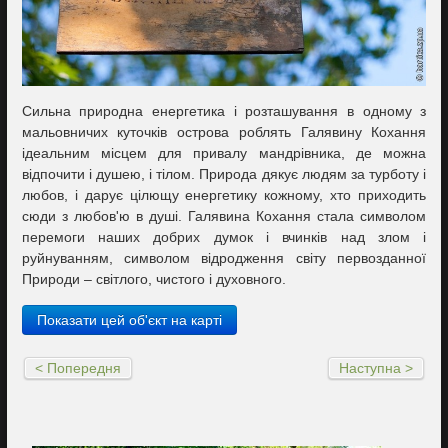
Сильна природна енергетика і розташування в одному з
мальовничих куточків острова роблять Галявину Кохання
ідеальним місцем для привалу мандрівника, де можна
відпочити і душею, і тілом. Природа дякує людям за турботу і
любов, і дарує цілющу енергетику кожному, хто приходить
сюди з любов'ю в душі. Галявина Кохання стала символом
перемоги наших добрих думок і вчинків над злом і
руйнуванням, символом відродження світу первозданної
Природи – світлого, чистого і духовного.
Показати цей об'єкт на карті
< Попередня
Наступна >