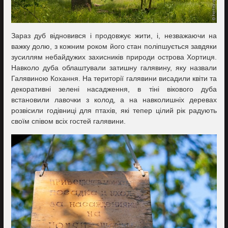
Зараз дуб відновився і продовжує жити, і, незважаючи на
важку долю, з кожним роком його стан поліпшується завдяки
зусиллям небайдужих захисників природи острова Хортиця.
Навколо дуба облаштували затишну галявину, яку назвали
Галявиною Кохання. На території галявини висадили квіти та
декоративні зелені насадження, в тіні вікового дуба
встановили лавочки з колод, а на навколишніх деревах
розвісили годівниці для птахів, які тепер цілий рік радують
своїм співом всіх гостей галявини.