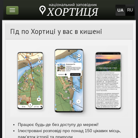
UA
RU
Гід по Хортиці у вас в кишені
Працює будь-де без доступу до мережі!
Ілюстровані розповіді про понад 150 цікавих місць,
пам’яток історії та природи