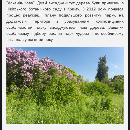
"Асканія-Нова". Деякі висаджені тут дерева були привезені з
Нікітського ботанічного саду в Криму. З 2012 року почався
процес реалізації плану подальшого розвитку парку, на
додатковій території з урахуванням композиційних
особливостей парку висаджуються нові дерева. Завдяки
особливому підбору рослин парк чудово і по-особливому
виглядає у всі пори року.