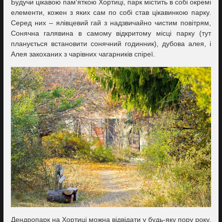
Будучи цікавою пам'яткою Хортиці, парк містить в собі окремі
елементи, кожен з яких сам по собі став цікавинкою парку.
Серед них – ялівцевий гай з надзвичайно чистим повітрям,
Сонячна галявина в самому відкритому місці парку (тут
планується встановити сонячний годинник), дубова алея, і
Алея закоханих з чарівних чагарників спіреї.
Дендропарк на Хортиці можна відвідати у будь-яку пору року,