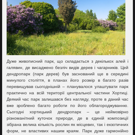
Дуже живописний парк, що складається з декількох алей і
галявин, де висаджено безліч видів дерев і чагарників. Цей
дендропарк (парк дерев) був заснований ще в середині
минулого століття, в планах його розмір в багато разів
перевищував сьогоднішній – планувалося улаштувати парк
практично на всій території центральної частини Хортиці.
Деякий час парк залишався без нагляду, проте в даний час
вже зроблено багато роботи по його облагороджуванню.
Сьогодні хортицький дендропарк – це неймовірно
різноманітний куточок природи, де в єдиній композиції
зібрана велика кількість рослин як місцевих, так і екзотичних
форм, не властивих нашим краям. Парк дуже гармонійно