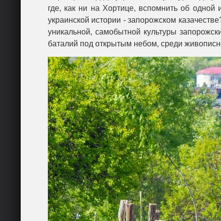
где, как ни на Хортице, вспомнить об одной
украинской истории - запорожском казачеств
уникальной, самобытной культуры запорожски
баталий под открытым небом, среди живопис