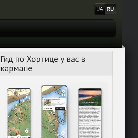
RU
UA
Гид по Хортице у вас в
кармане