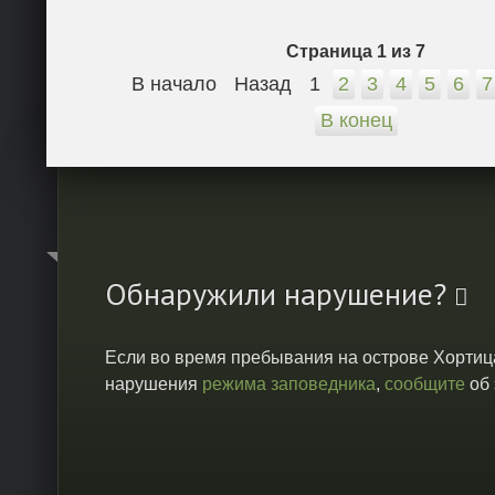
Страница 1 из 7
В начало
Назад
1
2
3
4
5
6
7
В конец
Обнаружили нарушение?
Если во время пребывания на острове Хортиц
нарушения
режима заповедника
,
сообщите
об 