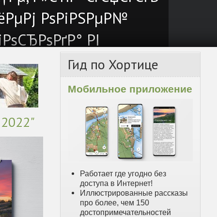
ёРµРј РѕРіРЅРµР№
іРѕСЂРѕРґР° РІ
µРїСЂР°
Гид
по Хортице
Мобильное приложение
 2022"
Работает где угодно без
доступа в Интернет!
Иллюстрированные рассказы
про более, чем 150
достопримечательностей