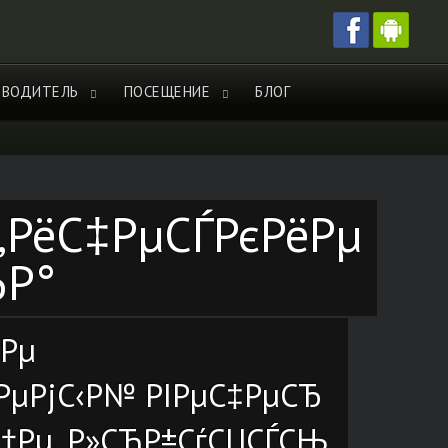
ЕВОДИТЕЛЬ
ПОСЕЩЕНИЕ
БЛОГ
С‚РёС‡РµСЃРєРёРµ
ЂР°
‚Рµ
°РµРјС‹Р№ РІРµС‡РµСЂ
С†Рµ, Р»СЋР±СѓСЏСЃСЊ