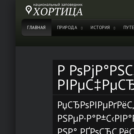
ГЛАВНАЯ
ПРИРОДА
ИСТОРИЯ
ПУТ
Р РѕРјР°РЅ
РІРµС‡РµС
РџСЂРѕРІРµРґРёС
РЅРµР·Р°Р±С‹РІР
РЅР° РҐРѕСЂС‚Рё