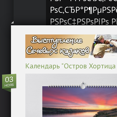
РѕС‚СЂР°Р¶РµРЅР
РЅРѕС‡РЅРѕРіРѕ Р
РІРѕРґР°С… Р”РЅР
Календарь "Остров Хортица
03
НОЯБ