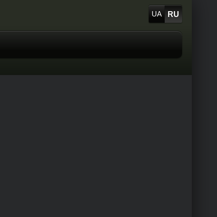
RU
UA