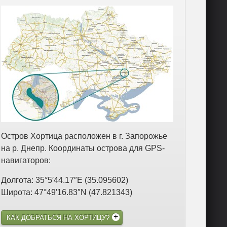
Остров Хортица расположен в г. Запорожье
на р. Днепр. Координаты острова для GPS-
навигаторов:
Долгота: 35°5′44.17″E (35.095602)
Широта: 47°49′16.83″N (47.821343)
КАК ДОБРАТЬСЯ НА ХОРТИЦУ?